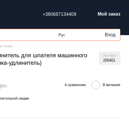
Мой заказ
+380687134409
Вход
Рус
 Olejnik
инитель для шпателя машинного
Артикул
205401
чка-удлинитель)
грн
К сравнению
В желания
пительной скидки