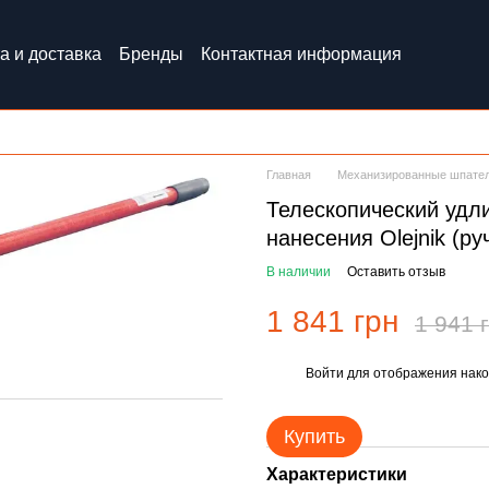
а и доставка
Бренды
Контактная информация
Главная
Механизированные шпатели
Телескопический удл
нанесения Olejnik (ру
В наличии
Оставить отзыв
1 841 грн
1 941 
Войти
для отображения нако
%
Купить
Характеристики