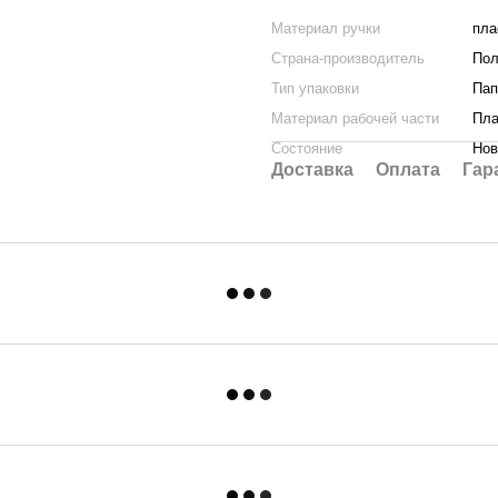
Материал ручки
пла
Страна-производитель
По
Тип упаковки
Пап
Материал рабочей части
Пла
Состояние
Но
Доставка
Оплата
Гар