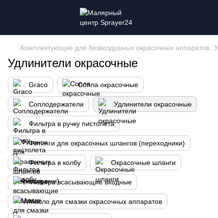
Комплектующие для безвоздушных окрасочных аппаратов
У
Удлинители окрасочные
Graco
Сопла окрасочные
Соплодержатели
Удлинители окрасочные
Фильтра в ручку пистолета
Фитинги для окрасочных шлангов (переходники)
Фильтра в колбу
Окрасочные шланги
Фильтра всасывающие входные
Масло для смазки окрасочных аппаратов