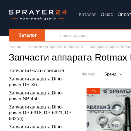
Перейти к основному контенту
Каталог
О нас
Оплат
Обмен и возврат
Каталог
Главная
Запчасти для окрасочных аппаратов
Запчасти аппарата Rotmax
Запчасти аппарата Rotmax
Запчасти Graco оригинал
Фильтр
Бренд
Запчасти аппарата Dino-
power DP-X6
−7%
Запчасти аппарата Dino-
power SP-450
Запчасти аппарата Dino-
power DP-6318, DP-6321, DP-
6325(i)
Запчасти аппарата Dino-