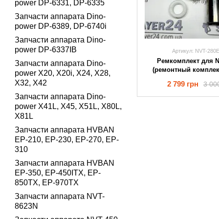
power DP-6331, DP-6335
Запчасти аппарата Dino-
power DP-6389, DP-6740i
Запчасти аппарата Dino-
power DP-6337IB
Артикул: NVT-280
Ремкомплект для N
Запчасти аппарата Dino-
(ремонтный комплек
power X20, X20i, X24, X28,
X32, X42
2 799 грн
3 00
Запчасти аппарата Dino-
power X41L, X45, X51L, X80L,
X81L
Запчасти аппарата HVBAN
EP-210, EP-230, EP-270, EP-
310
Запчасти аппарата HVBAN
EP-350, EP-450ITX, EP-
850TX, EP-970TX
Запчасти аппарата NVT-
8623N