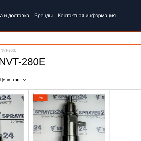
а и доставка
Бренды
Контактная информация
 NVT-280E
 NVT-280E
Цена, грн
−3%