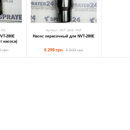
E-RK
Артикул: NVT-280E-RKP
VT-280E
Насос окрасочный для NVT-280E
т насоса)
6 299 грн
0 грн
6 500 грн