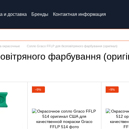
а и доставка
Бренды
Контактная информация
а окрасочные
Сопло Graco FFLP для безповітряного фарбування (оригінал)
овітряного фарбування (оригі
−9%
−9%