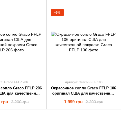
−9%
ул: Graco FFLP 206
Артикул: Graco FFLP 106
cопло Graco FFLP 206
Окрасочное cопло Graco FFLP 106
ША для качественной
оригинал США для качественной
покраски
покраски
 грн
1 999 грн
2 200 грн
2 200 грн