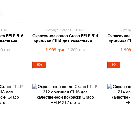
LP 516
Артикул: Graco FFLP 514
Артик
co FFLP 516
Окрасочное cопло Graco FFLP 514
Окрасочное 
ачественной
оригинал США для качественной
оригинал С
покраски
1 999 грн
1 999
00 грн
2 200 грн
−9%
−9%