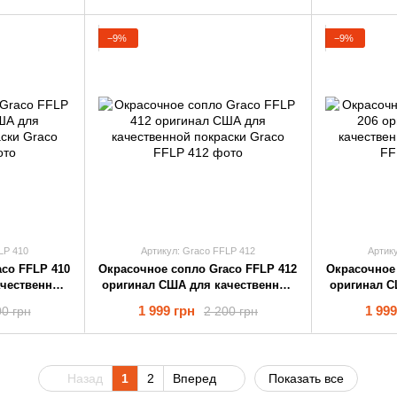
−9%
−9%
LP 410
Артикул: Graco FFLP 412
Артик
co FFLP 410
Окрасочное cопло Graco FFLP 412
Окрасочное 
ачественной
оригинал США для качественной
оригинал С
покраски
1 999 грн
1 999
00 грн
2 200 грн
Назад
1
2
Вперед
Показать все