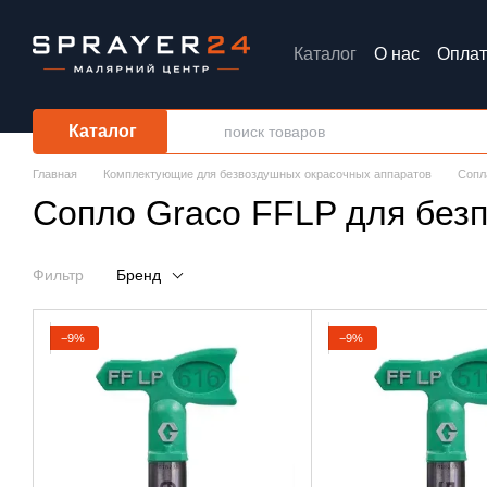
Перейти к основному контенту
Каталог
О нас
Оплат
Обмен и возврат
Каталог
Главная
Комплектующие для безвоздушных окрасочных аппаратов
Сопл
Сопло Graco FFLP для безп
Фильтр
Бренд
−9%
−9%