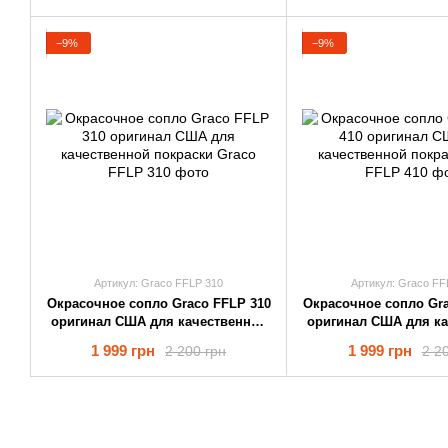
−9%
−9%
Артикул: Graco FFLP 310
Артикул: Graco FF
Окрасочное cопло Graco FFLP 310
Окрасочное cопло Gra
оригинал США для качественной
оригинал США для к
покраски
покраски
1 999 грн
1 999 грн
2 200 грн
2 2