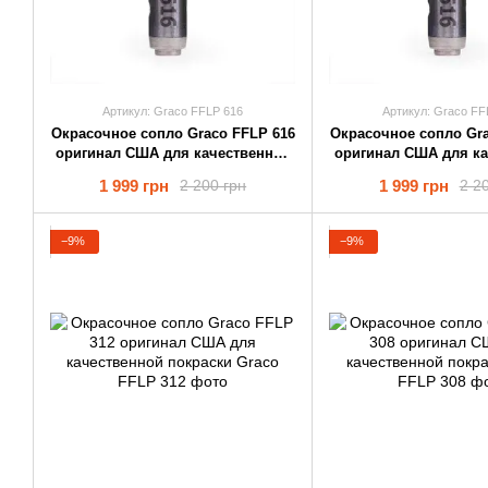
Артикул: Graco FFLP 616
Артикул: Graco FF
Окрасочное cопло Graco FFLP 616
Окрасочное cопло Gra
оригинал США для качественной
оригинал США для к
покраски
покраски
1 999 грн
1 999 грн
2 200 грн
2 2
−9%
−9%