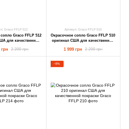
ул: Graco FFLP 512
Артикул: Graco FFLP 510
cопло Graco FFLP 512
Окрасочное cопло Graco FFLP 510
ША для качественной
оригинал США для качественной
покраски
покраски
 грн
1 999 грн
2 200 грн
2 200 грн
−9%