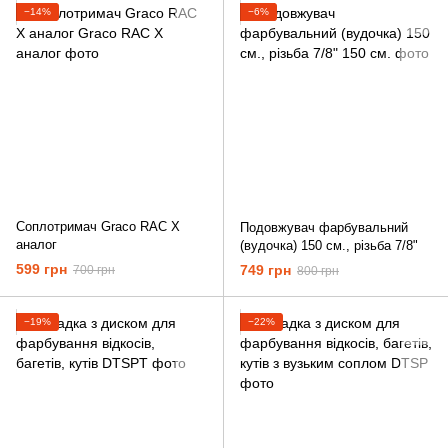
−14%
−6%
Соплотримач Graco RAC X
Подовжувач фарбувальний
аналог
(вудочка) 150 см., різьба 7/8"
599 грн
749 грн
700 грн
800 грн
−19%
−22%