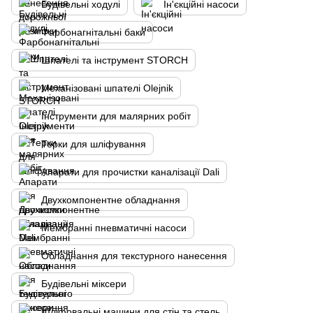
Будівельні ходулі
Ін'єкційні насоси
Фарбонагнітальні баки
Шпателі та інструмент STORCH
Механізовані шпателі Olejnik
Інструменти для малярних робіт
Терки для шліфування
Апарати для прочистки каналізації Dali
Двухкомпонентне обладнання
Мембранні пневматичні насоси
Обладнання для текстурного нанесення
Будівельні міксери
Шліфовальні машини для стін та стель