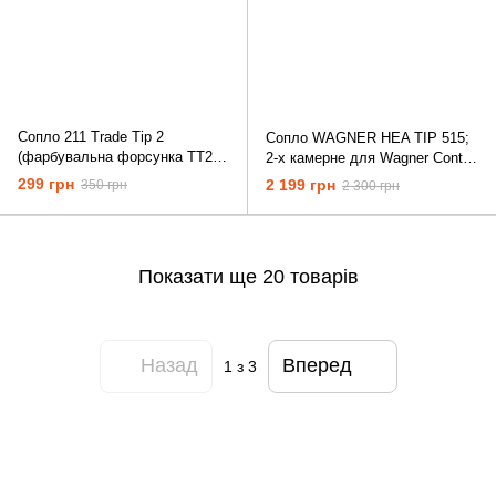
Сопло 211 Trade Tip 2
Сопло WAGNER HEA TIP 515;
(фарбувальна форсунка TT2)
2-х камерне для Wagner Control
для безповітряного
Pro 250M, 350M
299 грн
2 199 грн
350 грн
2 300 грн
фарбування
Показати ще 20 товарів
Назад
Вперед
1
з 3