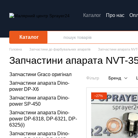
Перейти до основного контенту
Каталог
Про нас
Опл
Обмін та повернення
Каталог
Головна
Запчастини до фарбувальних апаратів
Запчастини апарата NVT
Запчастини апарата NVT-3
Запчастини Graco оригінал
Фільтр
Бренд
Запчастини апарата Dino-
power DP-X6
−27%
Запчастини апарата Dino-
power SP-450
Запчастини апарата Dino-
power DP-6318, DP-6321, DP-
6325(i)
Запчастини апарата Dino-