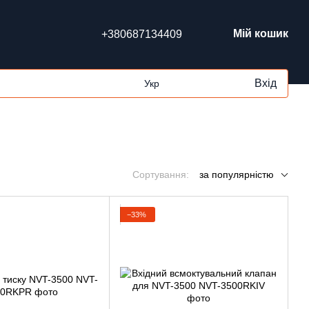
Мій кошик
+380687134409
Вхід
Укр
Сортування:
за популярністю
−33%