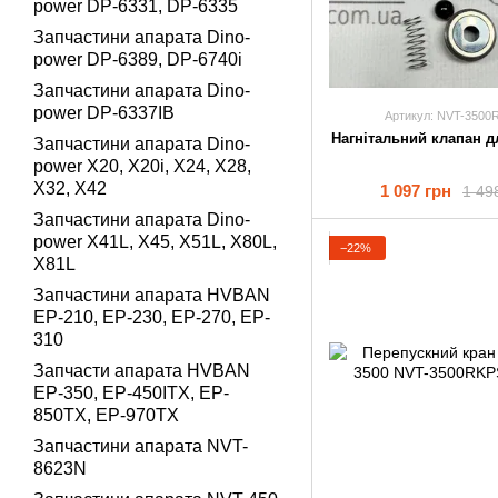
power DP-6331, DP-6335
Запчастини апарата Dino-
power DP-6389, DP-6740i
Запчастини апарата Dino-
power DP-6337IB
Артикул: NVT-350
Нагнітальний клапан д
Запчастини апарата Dino-
power X20, X20i, X24, X28,
X32, X42
1 097 грн
1 49
Запчастини апарата Dino-
power X41L, X45, X51L, X80L,
−22%
X81L
Запчастини апарата HVBAN
EP-210, EP-230, EP-270, EP-
310
Запчасти апарата HVBAN
EP-350, EP-450ITX, EP-
850TX, EP-970TX
Запчастини апарата NVT-
8623N