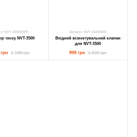
ул: NVT-3500RKPR
Артикул: NVT-3500RKIV
ор тиску NVT-3500
Вхідний всмоктувальний клапан
для NVT-3500
 грн
999 грн
1 199 грн
1 500 грн