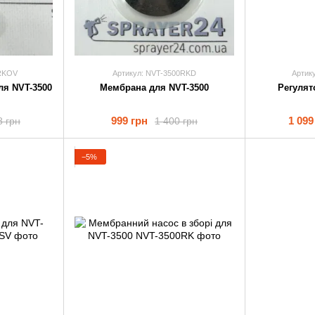
0RKOV
Артикул: NVT-3500RKD
Артик
ля NVT-3500
Мембрана для NVT-3500
Регулят
999 грн
1 099
8 грн
1 400 грн
−5%