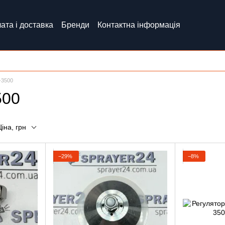
ата і доставка
Бренди
Контактна інформація
-3500
500
Ціна, грн
−29%
−8%