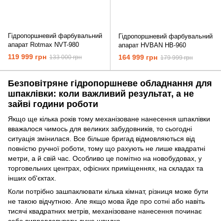
Гідропоршневий фарбувальний
Гідропоршневий фарбувальний
апарат Rotmax NVT-980
апарат HVBAN HB-960
119 999 грн
164 999 грн
133 000 грн
179 999 грн
Безповітряне гідропоршневе обладнання для
шпаклівки: коли важливий результат, а не
зайві години роботи
Якщо ще кілька років тому механізоване нанесення шпаклівки
вважалося чимось для великих забудовників, то сьогодні
ситуація змінилася. Все більше бригад відмовляються від
повністю ручної роботи, тому що рахують не лише квадратні
метри, а й свій час. Особливо це помітно на новобудовах, у
торговельних центрах, офісних приміщеннях, на складах та
інших об'єктах.
Коли потрібно зашпаклювати кілька кімнат, різниця може бути
не такою відчутною. Але якщо мова йде про сотні або навіть
тисячі квадратних метрів, механізоване нанесення починає
себе виправдовувати дуже швидко.