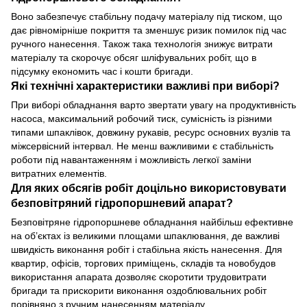
Воно забезпечує стабільну подачу матеріалу під тиском, що
дає рівномірніше покриття та зменшує ризик помилок під час
ручного нанесення. Також така технологія знижує витрати
матеріалу та скорочує обсяг шліфувальних робіт, що в
підсумку економить час і кошти бригади.
Які технічні характеристики важливі при виборі?
При виборі обладнання варто звертати увагу на продуктивність
насоса, максимальний робочий тиск, сумісність із різними
типами шпаклівок, довжину рукавів, ресурс основних вузлів та
міжсервісний інтервал. Не менш важливими є стабільність
роботи під навантаженням і можливість легкої заміни
витратних елементів.
Для яких обсягів робіт доцільно використовувати
безповітряний гідропоршневий апарат?
Безповітряне гідропоршневе обладнання найбільш ефективне
на об’єктах із великими площами шпаклювання, де важливі
швидкість виконання робіт і стабільна якість нанесення. Для
квартир, офісів, торгових приміщень, складів та новобудов
використання апарата дозволяє скоротити трудовитрати
бригади та прискорити виконання оздоблювальних робіт
порівняно з ручним нанесенням матеріалу.