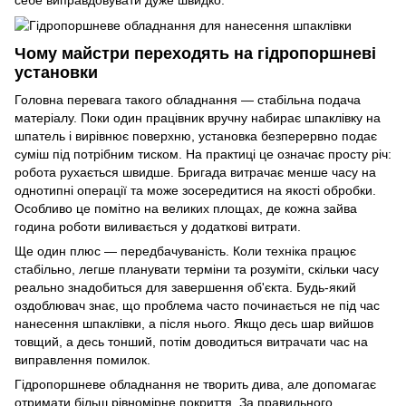
Чому майстри переходять на гідропоршневі
установки
Головна перевага такого обладнання — стабільна подача
матеріалу. Поки один працівник вручну набирає шпаклівку на
шпатель
і вирівнює поверхню, установка безперервно подає
суміш під потрібним тиском. На практиці це означає просту річ:
робота рухається швидше. Бригада витрачає менше часу на
однотипні операції та може зосередитися на якості обробки.
Особливо це помітно на великих площах, де кожна зайва
година роботи виливається у додаткові витрати.
Ще один плюс — передбачуваність. Коли техніка працює
стабільно, легше планувати терміни та розуміти, скільки часу
реально знадобиться для завершення об'єкта. Будь-який
оздоблювач знає, що проблема часто починається не під час
нанесення шпаклівки, а після нього. Якщо десь шар вийшов
товщий, а десь тонший, потім доводиться витрачати час на
виправлення помилок.
Гідропоршневе обладнання не творить дива, але допомагає
отримати більш рівномірне покриття. За правильного