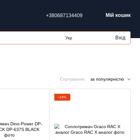
Мій кошик
+380687134409
Вхід
Укр
Сортування:
за популярністю
−14%