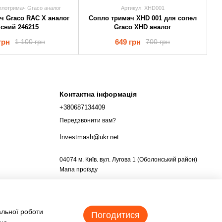
плотримач Graco аналог
Артикул: XHD001
ч Graco RAC X аналог
Сопло тримач XHD 001 для сопел
існий 246215
Graco XHD аналог
грн
649 грн
1 100 грн
700 грн
Контактна інформація
+380687134409
Передзвонити вам?
Investmash@ukr.net
04074 м. Київ. вул. Лугова 1 (Оболонський район)
Мапа проїзду
альної роботи
Погодитися