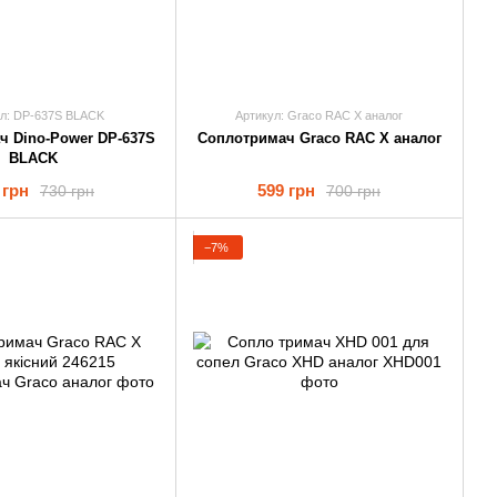
ул: DP-637S BLACK
Артикул: Graco RAC X аналог
ч Dino-Power DP-637S
Соплотримач Graco RAC X аналог
BLACK
 грн
599 грн
730 грн
700 грн
−7%