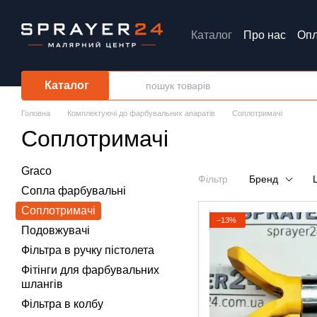
Перейти до основного контенту
Каталог
Про нас
Опл
Обмін та повернення
Каталог
Головна
Комплектуючі до фарбувальних апаратів
Соплотримачі
Соплотримачі
Graco
Фільтр
Бренд
Сопла фарбувальні
Соплотримачі
−13%
Подовжувачі
Фільтра в ручку пістолета
Фітінги для фарбувальних
шлангів
Фільтра в колбу