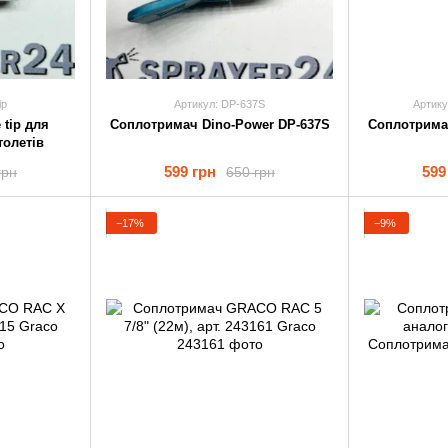
ip
Артикул: DP-637S
Артик
tip для
Соплотримач Dino-Power DP-637S
Соплотрима
толетів
599 грн
599
грн
650 грн
−17%
−9%