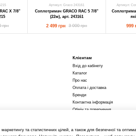
6215
Артикул: Graco 243161
Артикул: Со
AC X 7/8"
Соплотримач GRACO RAC 5 7/8"
Соплотрима
215
(22м), арт. 243161
як
2 499 грн
999 
0 грн
3 000 грн
Клієнтам
Вхід до кабінету
Каталог
Про нас
Оплата і доставка
Бренди
Контактна інформація
Обмін та повернення
Ми в соцмережах
 маркетингу та статистичних цілей, а також для безпечної та оптим