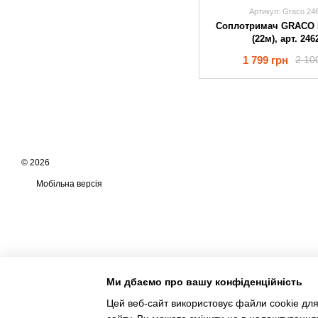
Артикул: Graco 24
Соплотримач GRACO R
(22м), арт. 246
1 799 грн
2 10
© 2026
Мобільна версія
Ми дбаємо про вашу конфіденційність
Цей веб-сайт використовує файли cookie для