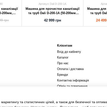
180
Артикул: Dali D-200-1A
Арти
каналізації
Машина для прочистки каналізації
Машина для 
20-200мм,
та труб Dali D-200-1A (50-200мм,
та труб Da
нал
1100Вт) оригінал
390Вт) ор
42 999 грн
24 499
99 грн
Клієнтам
Вхід до кабінету
Каталог
Про нас
Оплата і доставка
Бренди
Контактна інформація
Обмін та повернення
Ми в соцмережах
 маркетингу та статистичних цілей, а також для безпечної та оптим