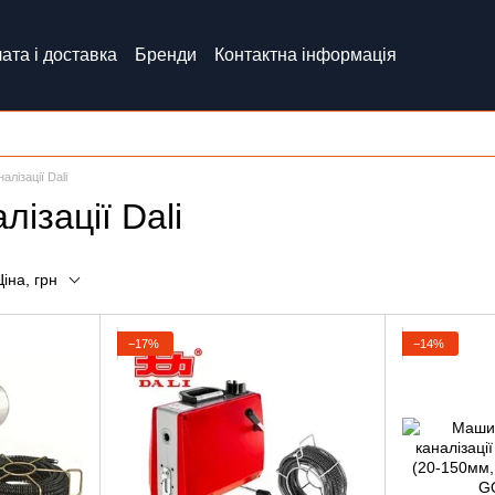
ата і доставка
Бренди
Контактна інформація
лізації Dali
ізації Dali
Ціна, грн
−17%
−14%