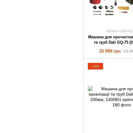
Артикул: Dali GQ
Машина для прочистки 
та труб Dali GQ-75 (
390Вт) оригін
20 999 грн
23 9
−11%