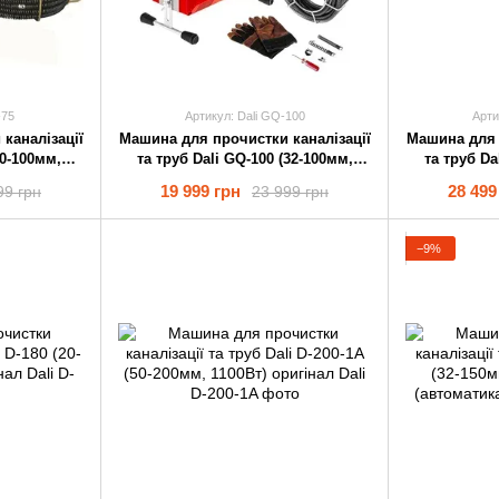
-75
Артикул: Dali GQ-100
Арти
каналізації
Машина для прочистки каналізації
Машина для 
20-100мм,
та труб Dali GQ-100 (32-100мм,
та труб Da
ал
390Вт) оригінал
390
19 999 грн
28 499
99 грн
23 999 грн
−9%