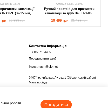
кул: Dali D-330ZF
Артикул: Dali D-360KS
прочистки каналізації
Ручний пристрій для прочистки
li D-330ZF (32-150мм,
каналізації та труб Dali D-360KS
игінал (автоматика)
(32-110мм) оригінал
 грн
19 499 грн
26 999 грн
21 499 грн
Контактна інформація
+380687134409
Передзвонити вам?
Investmash@ukr.net
04074 м. Київ. вул. Лугова 1 (Оболонський район)
Мапа проїзду
альної роботи
Погодитися