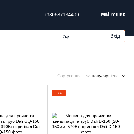
Мій кошик
+380687134409
Вхід
Укр
Сортування:
за популярністю
−3%