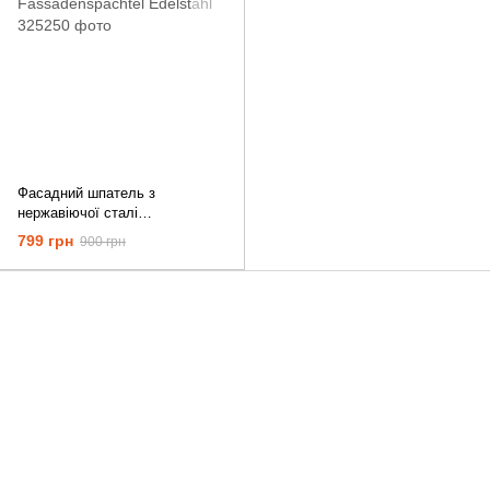
Фасадний шпатель з
нержавіючої сталі
Fassadenspachtel Edelstahl
799 грн
900 грн
+380687134409
Контактна інформація
Повна версія сайту