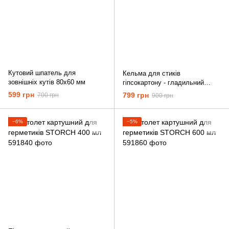
Кутовий шпатель для
Кельма для стиків
зовнішніх кутів 80x60 мм
гіпсокартону - гладильний
шпатель 305х120 мм STORCH
599 грн
799 грн
700 грн
900 грн
−6%
−5%