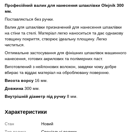
Професійний валик для нанесення шпаклівки Olejnik 300
мм.
Поставляється без ручки.
Валик для шпаклівки призначений для нанесення шпаклівки
на стіни та стелі. Матеріал легко наноситься та дає однакову
товщину покриття, створює ідеальну площину. Легко
чиститься.
Оптимальне застосування для фінішних шпаклівок машинного
нанесення, готових акрилових та полімерних паст.
Виготовлений з нейлонових волокон, завдяки чому добре
вбирає та віддає матеріал на оброблювану поверхню.
Висота ворсу
16 мм.
Довжина
300 мм.
Внутрішній діаметр під ручку
8 мм.
Характеристики
Стан
Новий
Тип валика
Спеціальні валики