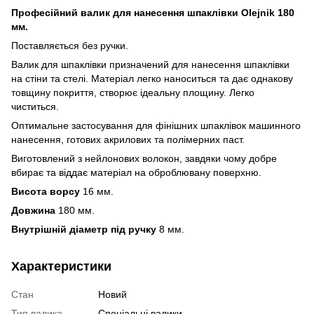
Професійний валик для нанесення шпаклівки Olejnik 180
мм.
Поставляється без ручки.
Валик для шпаклівки призначений для нанесення шпаклівки
на стіни та стелі. Матеріал легко наноситься та дає однакову
товщину покриття, створює ідеальну площину. Легко
чиститься.
Оптимальне застосування для фінішних шпаклівок машинного
нанесення, готових акрилових та полімерних паст.
Виготовлений з нейлонових волокон, завдяки чому добре
вбирає та віддає матеріал на оброблювану поверхню.
Висота ворсу
16 мм.
Довжина
180 мм.
Внутрішній діаметр під ручку
8 мм.
Характеристики
Стан
Новий
Тип валика
Спеціальні валики