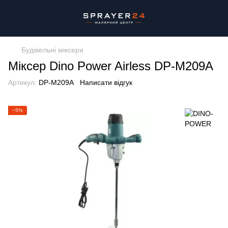
Будівельні міксери
Міксер Dino Power Airless DP-M209A
Артикул:
DP-M209А
Написати відгук
−5%