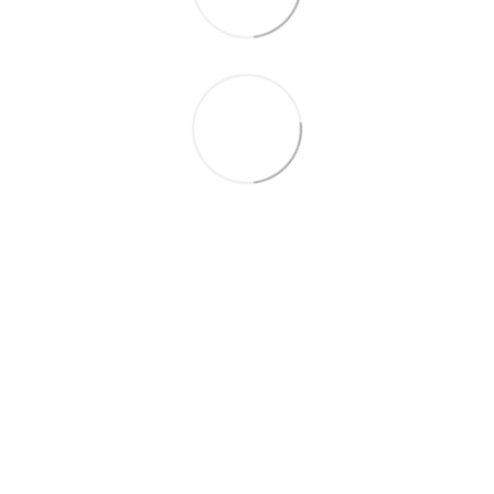
+380687134409
Контактна інформація
Повна версія сайту
© 2026
Укр
Рус