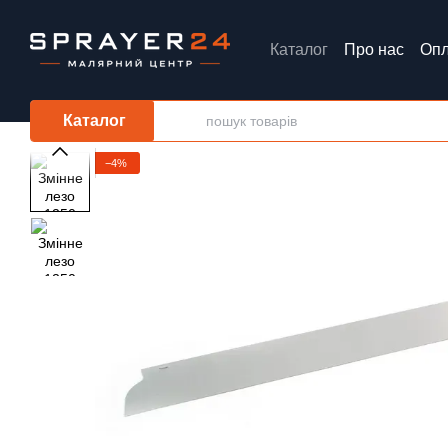
Перейти до основного контенту
Каталог
Про нас
Опл
Обмін та повернення
Каталог
−4%