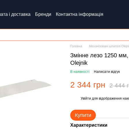
ата і доставка
Бренди
Контактна інформація
Головна
Механізовані шпателі Olejn
Змінне лезо 1250 мм
Olejnik
В наявності
Написати відгук
2 344 грн
2 444 
Увійти
для відображення нак
%
Купити
Характеристики