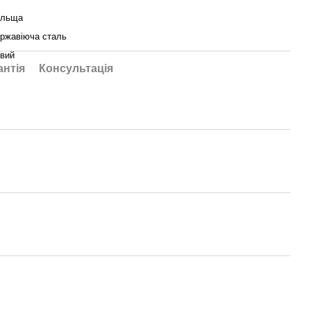
ольща
ржавіюча сталь
вий
антія
Консультація