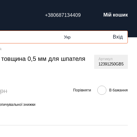
Мій кошик
+380687134409
Вхід
Укр
ik
, товщина 0,5 мм для шпателя
Артикул
12391250GB5
грн
Порівняти
В бажання
опичувальної знижки