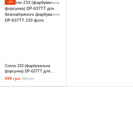
−8%
Сопло 233 (фарбувальна
форсунка) DP-637TT для
безповітряного фарбування
599 грн
650 грн
+380687134409
Контактна інформація