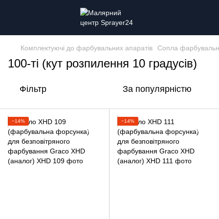
Комплектуючі до фарбувальних апаратів
Сопла фарбувальн
100-ті (кут розпилення 10 градусів)
Фільтр
За популярністю
−14%
−14%