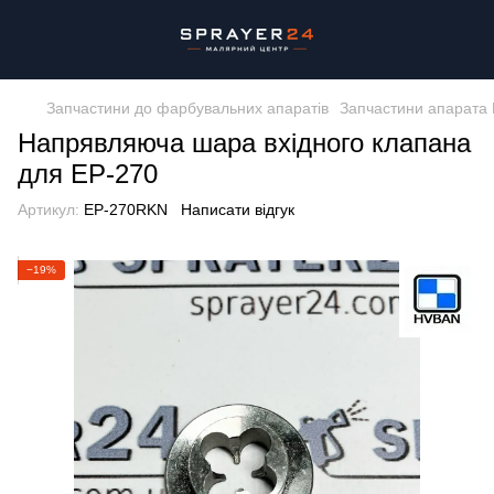
Запчастини до фарбувальних апаратів
Запчастини апарата 
Напрявляюча шара вхідного клапана
для EP-270
Артикул:
EP-270RKN
Написати відгук
−19%